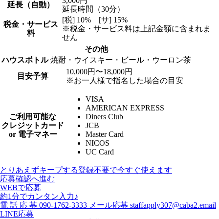
3,000円
延長（自動）
延長時間（30分）
[税] 10% [サ] 15%
税金・サービス
※税金・サービス料は上記金額に含まれま
料
せん
その他
ハウスボトル
焼酎・ウイスキー・ビール・ウーロン茶
10,000円〜18,000円
目安予算
※お一人様で指名した場合の目安
VISA
AMERICAN EXPRESS
ご利用可能な
Diners Club
クレジットカード
JCB
or 電子マネー
Master Card
NICOS
UC Card
とりあえずキープする
登録不要で今すぐ使えます
応募確認へ進む
WEBで応募
約1分でカンタン入力♪
電
話
応
募
090-1762-3333
メール応募
staffapply307@caba2.email
LINE応募