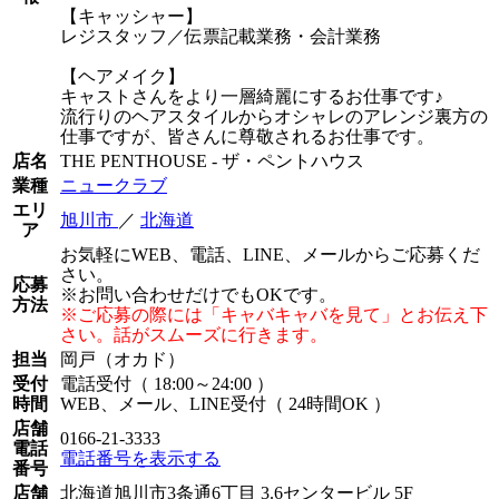
【キャッシャー】
レジスタッフ／伝票記載業務・会計業務
【ヘアメイク】
キャストさんをより一層綺麗にするお仕事です♪
流行りのヘアスタイルからオシャレのアレンジ裏方の
仕事ですが、皆さんに尊敬されるお仕事です。
店名
THE PENTHOUSE - ザ・ペントハウス
業種
ニュークラブ
エリ
旭川市
／
北海道
ア
お気軽にWEB、電話、LINE、メールからご応募くだ
さい。
応募
※お問い合わせだけでもOKです。
方法
※ご応募の際には「キャバキャバを見て」とお伝え下
さい。話がスムーズに行きます。
担当
岡戸（オカド）
受付
電話受付（ 18:00～24:00 ）
時間
WEB、メール、LINE受付（ 24時間OK ）
店舗
0166-21-3333
電話
電話番号を表示する
番号
店舗
北海道旭川市3条通6丁目 3.6センタービル 5F