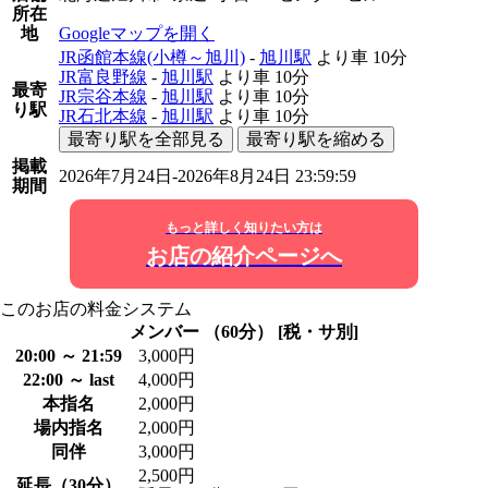
所在
地
Googleマップを開く
JR函館本線(小樽～旭川)
-
旭川駅
より車
10分
JR富良野線
-
旭川駅
より車
10分
最寄
JR宗谷本線
-
旭川駅
より車
10分
り駅
JR石北本線
-
旭川駅
より車
10分
最寄り駅を全部見る
最寄り駅を縮める
掲載
2026年7月24日-2026年8月24日 23:59:59
期間
もっと詳しく知りたい方は
お店の紹介ページへ
このお店の料金システム
メンバー （60分） [税・サ別]
20:00 ～ 21:59
3,000円
22:00 ～ last
4,000円
本指名
2,000円
場内指名
2,000円
同伴
3,000円
2,500円
延長（30分）