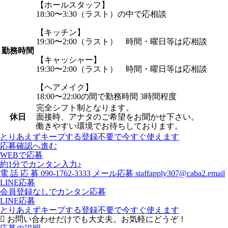
【ホールスタッフ】
18:30〜3:30（ラスト）の中で応相談
【キッチン】
19:30〜2:00（ラスト） 時間・曜日等は応相談
勤務時間
【キャッシャー】
19:30〜2:00（ラスト） 時間・曜日等は応相談
【ヘアメイク】
18:00〜22:00の間で勤務時間 3時間程度
完全シフト制となります。
休日
面接時、アナタのご希望をお聞かせ下さい。
働きやすい環境でお待ちしております。
とりあえずキープする
登録不要で今すぐ使えます
応募確認へ進む
WEBで応募
約1分でカンタン入力♪
電
話
応
募
090-1762-3333
メール応募
staffapply307@caba2.email
LINE応募
会員登録なしでカンタン応募
LINE応募
とりあえずキープする
登録不要で今すぐ使えます
お問い合わせだけでも大丈夫。お気軽にどうぞ！