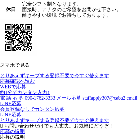
完全シフト制となります。
休日
面接時、アナタのご希望をお聞かせ下さい。
働きやすい環境でお待ちしております。
スマホで見る
とりあえずキープする
登録不要で今すぐ使えます
応募確認へ進む
WEBで応募
約1分でカンタン入力♪
電
話
応
募
090-1762-3333
メール応募
staffapply307@caba2.email
LINE応募
会員登録なしでカンタン応募
LINE応募
とりあえずキープする
登録不要で今すぐ使えます
お問い合わせだけでも大丈夫。お気軽にどうぞ！
応募の説明
応募の説明