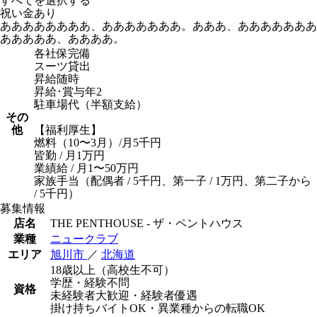
すべてを選択する
祝い金あり
ああああああああ、あああああああ。あああ、あああああああ
あああああ、ああああ。
各社保完備
スーツ貸出
昇給随時
昇給･賞与年2
駐車場代（半額支給）
その
他
【福利厚生】
燃料（10〜3月）/月5千円
皆勤 / 月1万円
業績給 / 月1〜50万円
家族手当（配偶者 / 5千円、第一子 / 1万円、第二子から
/ 5千円）
募集情報
店名
THE PENTHOUSE - ザ・ペントハウス
業種
ニュークラブ
エリア
旭川市
／
北海道
18歳以上（高校生不可）
学歴・経験不問
資格
未経験者大歓迎・経験者優遇
掛け持ちバイトOK・異業種からの転職OK