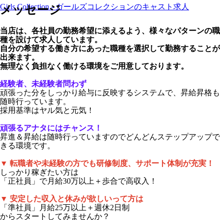
Girls Collection - ガールズコレクションのキャスト求人
メッセージ
当店は、各社員の勤務希望に添えるよう、様々なパターンの職
種を設けて求人しています。
自分の希望する働き方にあった職種を選択して勤務することが
出来ます。
無理なく負担なく働ける環境をご用意しております。
経験者、未経験者問わず
頑張った分をしっかり給与に反映するシステムで、昇給昇格も
随時行っています。
採用基準はヤル気と元気！
頑張るアナタにはチャンス！
昇進＆昇給は随時行っていますのでどんどんステップアップで
きる環境です。
▼ 転職者や未経験の方でも研修制度、サポート体制が充実！
しっかり稼ぎたい方は
「正社員」で月給30万以上＋歩合で高収入！
▼ 安定した収入と休みが欲しいって方は
「準社員」月給25万以上＋週休2日制
からスタートしてみませんか？