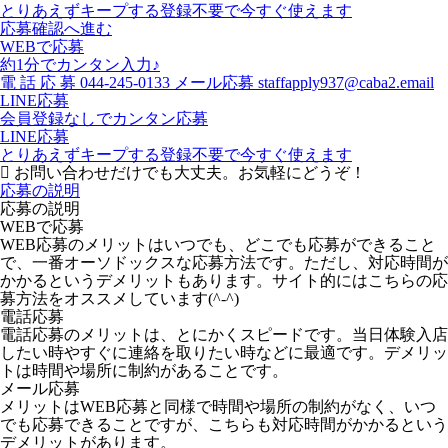
とりあえずキープする
登録不要で今すぐ使えます
応募確認へ進む
WEBで応募
約1分でカンタン入力♪
電
話
応
募
044-245-0133
メール応募
staffapply937@caba2.email
LINE応募
会員登録なしでカンタン応募
LINE応募
とりあえずキープする
登録不要で今すぐ使えます
お問い合わせだけでも大丈夫。お気軽にどうぞ！
応募の説明
応募の説明
WEBで応募
WEB応募のメリットはいつでも、どこでも応募ができること
で、一番オーソドックスな応募方法です。ただし、対応時間が
かかるというデメリットもあります。サイト的にはこちらの応
募方法をオススメしています(^-^)
電話応募
電話応募のメリットは、とにかくスピードです。当日体験入店
したい時やすぐに連絡を取りたい時などに最適です。デメリッ
トは時間や場所に制約があることです。
メール応募
メリットはWEB応募と同様で時間や場所の制約がなく、いつ
でも応募できることですが、こちらも対応時間がかかるという
デメリットがあります。