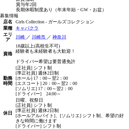
賞与年2回
長期休暇制度あり（年末年始・GW・お盆）
募集情報
店名
Girls Collection - ガールズコレクション
業種
キャバクラ
エリ
川崎
／
川崎市
／
神奈川
ア
18歳以上(高校生不可)
経験者も未経験者も大歓迎！
資格
ドライバー希望は要普通免許
[正社員] シフト制
[準正社員] 週休2日制
勤務
[ホール] 17：00～翌2：00
時間
[エスコート] 20：00～翌2：00
[ソムリエ] 17：00～翌2：00
[ドライバー] 24:00～
日曜、祝祭日
[正社員] シフト制
[準正社員] 週休2日制
休日
[ホールアルバイト]、[ソムリエ] シフト制、希望の好
きな時間に働けます
[ドライバー] シフト制