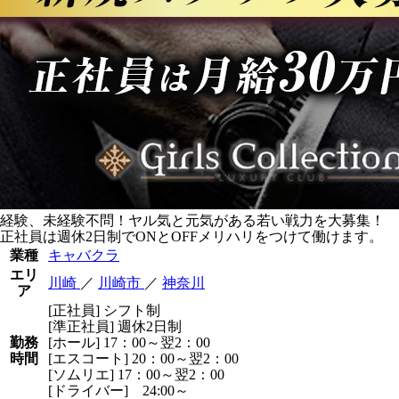
経験、未経験不問！ヤル気と元気がある若い戦力を大募集！
正社員は週休2日制でONとOFFメリハリをつけて働けます。
業種
キャバクラ
エリ
川崎
／
川崎市
／
神奈川
ア
[正社員] シフト制
[準正社員] 週休2日制
勤務
[ホール] 17：00～翌2：00
時間
[エスコート] 20：00～翌2：00
[ソムリエ] 17：00～翌2：00
[ドライバー] 24:00～