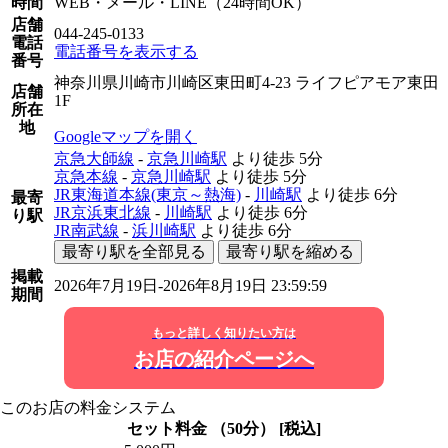
時間
WEB・メール・LINE（24時間OK）
店舗
044-245-0133
電話
電話番号を表示する
番号
神奈川県川崎市川崎区東田町4-23 ライフピアモア東田
店舗
1F
所在
地
Googleマップを開く
京急大師線
-
京急川崎駅
より徒歩
5分
京急本線
-
京急川崎駅
より徒歩
5分
JR東海道本線(東京～熱海)
-
川崎駅
より徒歩
6分
最寄
JR京浜東北線
-
川崎駅
より徒歩
6分
り駅
JR南武線
-
浜川崎駅
より徒歩
6分
最寄り駅を全部見る
最寄り駅を縮める
掲載
2026年7月19日-2026年8月19日 23:59:59
期間
もっと詳しく知りたい方は
お店の紹介ページへ
このお店の料金システム
セット料金 （50分） [税込]