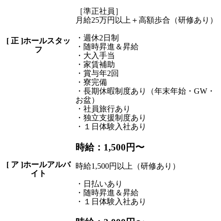
［準正社員］
月給25万円以上＋高額歩合（研修あり）
・週休2日制
[
正
]ホールスタッ
・随時昇進＆昇給
フ
・大入手当
・家賃補助
・賞与年2回
・寮完備
・長期休暇制度あり（年末年始・GW・
お盆）
・社員旅行あり
・独立支援制度あり
・１日体験入社あり
時給：1,500円〜
[
ア
]ホールアルバ
時給1,500円以上（研修あり）
イト
・日払いあり
・随時昇進＆昇給
・１日体験入社あり