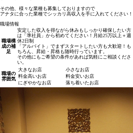
その他、様々な業種も募集しておりますので
アナタに合った業種でシッカリ高収入を手に入れてください！
職場情報
安定した収入を得ながら休みもしっかり確保したい方
は「準社員」から初めてください！月給25万以上＋週
職場構
休2日制
成の補
「アルバイト」でまずスタートしたい方も大歓迎！も
足
ちろん、昇給・昇格も随時行っています。
その他にもご希望の条件があれば気軽にご相談くださ
い。
大きなお店
小さなお店
職場の
料金高いお店
料金安いお店
雰囲気
にぎやかなお店
落ち着いたお店