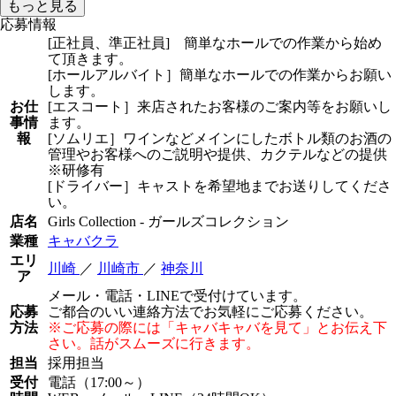
もっと見る
応募情報
[正社員、準正社員] 簡単なホールでの作業から始め
て頂きます。
[ホールアルバイト］簡単なホールでの作業からお願い
します。
お仕
[エスコート］来店されたお客様のご案内等をお願いし
事情
ます。
報
[ソムリエ］ワインなどメインにしたボトル類のお酒の
管理やお客様へのご説明や提供、カクテルなどの提供
※研修有
[ドライバー］キャストを希望地までお送りしてくださ
い。
店名
Girls Collection - ガールズコレクション
業種
キャバクラ
エリ
川崎
／
川崎市
／
神奈川
ア
メール・電話・LINEで受付けています。
応募
ご都合のいい連絡方法でお気軽にご応募ください。
方法
※ご応募の際には「キャバキャバを見て」とお伝え下
さい。話がスムーズに行きます。
担当
採用担当
受付
電話（17:00～）