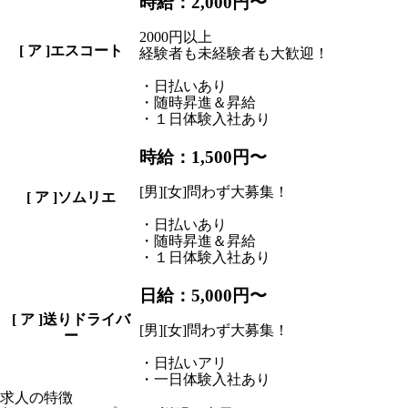
時給：2,000円〜
2000円以上
[
ア
]エスコート
経験者も未経験者も大歓迎！
・日払いあり
・随時昇進＆昇給
・１日体験入社あり
時給：1,500円〜
[男][女]問わず大募集！
[
ア
]ソムリエ
・日払いあり
・随時昇進＆昇給
・１日体験入社あり
日給：5,000円〜
[
ア
]送りドライバ
[男][女]問わず大募集！
ー
・日払いアリ
・一日体験入社あり
求人の特徴