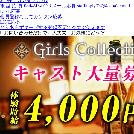
約1分でカンタン入力♪
電
話
応
募
044-245-0133
メール応募
staffapply937@caba2.email
LINE応募
会員登録なしでカンタン応募
LINE応募
とりあえずキープする
登録不要で今すぐ使えます
お問い合わせだけでも大丈夫。お気軽にどうぞ！