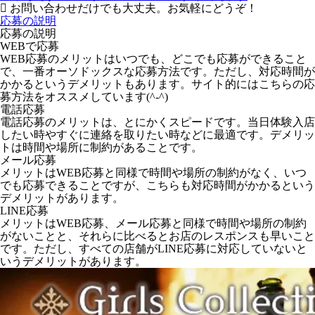
お問い合わせだけでも大丈夫。お気軽にどうぞ！
応募の説明
応募の説明
WEBで応募
WEB応募のメリットはいつでも、どこでも応募ができること
で、一番オーソドックスな応募方法です。ただし、対応時間が
かかるというデメリットもあります。サイト的にはこちらの応
募方法をオススメしています(^-^)
電話応募
電話応募のメリットは、とにかくスピードです。当日体験入店
したい時やすぐに連絡を取りたい時などに最適です。デメリッ
トは時間や場所に制約があることです。
メール応募
メリットはWEB応募と同様で時間や場所の制約がなく、いつ
でも応募できることですが、こちらも対応時間がかかるという
デメリットがあります。
LINE応募
メリットはWEB応募、メール応募と同様で時間や場所の制約
がないことと、それらに比べるとお店のレスポンスも早いこと
です。ただし、すべての店舗がLINE応募に対応していないと
いうデメリットがあります。