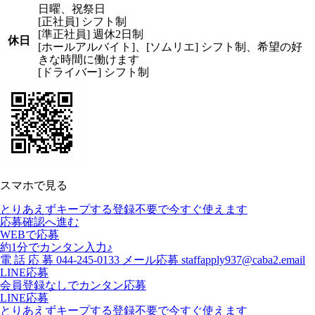
日曜、祝祭日
[正社員] シフト制
[準正社員] 週休2日制
休日
[ホールアルバイト]、[ソムリエ] シフト制、希望の好
きな時間に働けます
[ドライバー] シフト制
スマホで見る
とりあえずキープする
登録不要で今すぐ使えます
応募確認へ進む
WEBで応募
約1分でカンタン入力♪
電
話
応
募
044-245-0133
メール応募
staffapply937@caba2.email
LINE応募
会員登録なしでカンタン応募
LINE応募
とりあえずキープする
登録不要で今すぐ使えます