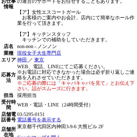
お仕事
の運営のサポートをお任せすることもあります。
情報
【ア】女性エスコートガール
お客様のご案内やお会計、店内にて簡単なホール作
業を行って頂きます。
【ア】キッチンスタッフ
キッチンでの補助をしていただきます。
店名
non-non - ノンノン
業種
現役女子大生専門店
エリア
神田
／
東京
WEB、電話、LINEにてご応募ください。
※お電話に対応できなかった場合は必ず折り返しご連
応募方
絡を入れさせていただきます。
法
※ご応募の際には「キャバキャバを見て」とお伝え下
さい。話がスムーズに行きます。
担当
採用担当
受付時
WEB・電話・LINE（24時間受付）
間
店舗電
03-5295-0151
話番号
電話番号を表示する
東京都千代田区内神田3-9-6 大熊ビル 2F
店舗所
在地