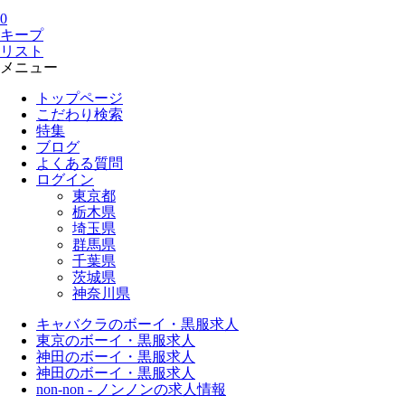
0
キープ
リスト
メニュー
トップページ
こだわり検索
特集
ブログ
よくある質問
ログイン
東京都
栃木県
埼玉県
群馬県
千葉県
茨城県
神奈川県
キャバクラのボーイ・黒服求人
東京のボーイ・黒服求人
神田のボーイ・黒服求人
神田のボーイ・黒服求人
non-non - ノンノンの求人情報