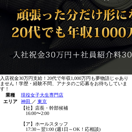
入店祝金30万円支給！20代で年収1,000万円も夢物語じゃあり
ません！学歴・経験不問、アナタのご応募をお待ちしていま
す！
業種
現役女子大生専門店
エリア
神田
／
東京
【社】店長・幹部候補
16:00〜2:00
【ア】ホールスタッフ
17:30～翌1:00 (週1日～OK！応相談)