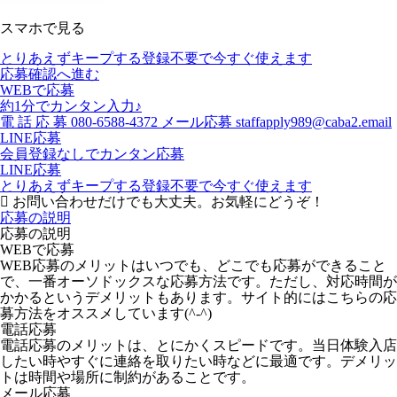
スマホで見る
とりあえずキープする
登録不要で今すぐ使えます
応募確認へ進む
WEBで応募
約1分でカンタン入力♪
電
話
応
募
080-6588-4372
メール応募
staffapply989@caba2.email
LINE応募
会員登録なしでカンタン応募
LINE応募
とりあえずキープする
登録不要で今すぐ使えます
お問い合わせだけでも大丈夫。お気軽にどうぞ！
応募の説明
応募の説明
WEBで応募
WEB応募のメリットはいつでも、どこでも応募ができること
で、一番オーソドックスな応募方法です。ただし、対応時間が
かかるというデメリットもあります。サイト的にはこちらの応
募方法をオススメしています(^-^)
電話応募
電話応募のメリットは、とにかくスピードです。当日体験入店
したい時やすぐに連絡を取りたい時などに最適です。デメリッ
トは時間や場所に制約があることです。
メール応募