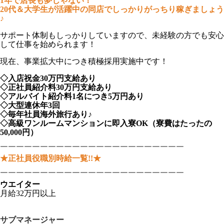
1年で店長も夢じゃない！
20代＆大学生が活躍中の同店でしっかりがっちり稼ぎましょう
♪
サポート体制もしっかりしていますので、未経験の方でも安心
して仕事を始められます！
現在、事業拡大中につき積極採用実施中です！
◇入店祝金30万円支給あり
◇正社員紹介料30万円支給あり
◇アルバイト紹介料1名につき5万円あり
◇大型連休年3回
◇毎年社員海外旅行あり♪
◇高級ワンルームマンションに即入寮OK（寮費はたったの
50,000円）
￣￣￣￣￣￣￣￣￣￣￣￣￣￣￣￣￣￣￣￣￣￣￣
★正社員役職別時給一覧!!★
￣￣￣￣￣￣￣￣￣￣￣￣￣￣￣￣￣￣￣￣￣￣￣
ウエイター
月給32万円以上
サブマネージャー