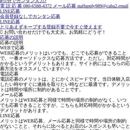
約1分でカンタン入力♪
電
話
応
募
080-6588-4372
メール応募
staffapply989@caba2.email
LINE応募
会員登録なしでカンタン応募
LINE応募
とりあえずキープする
登録不要で今すぐ使えます
お問い合わせだけでも大丈夫。お気軽にどうぞ！
応募の説明
応募の説明
WEBで応募
WEB応募のメリットはいつでも、どこでも応募ができること
で、一番オーソドックスな応募方法です。ただし、対応時間が
かかるというデメリットもあります。サイト的にはこちらの応
募方法をオススメしています(^-^)
電話応募
電話応募のメリットは、とにかくスピードです。当日体験入店
したい時やすぐに連絡を取りたい時などに最適です。デメリッ
トは時間や場所に制約があることです。
メール応募
メリットはWEB応募と同様で時間や場所の制約がなく、いつ
でも応募できることですが、こちらも対応時間がかかるという
デメリットがあります。
LINE応募
メリットはWEB応募、メール応募と同様で時間や場所の制約
がないことと、それらに比べるとお店のレスポンスも早いこと