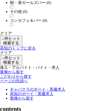
朝・昼ガールズバー
(0)
その他
(0)
コンカフェ＆バー
(0)
クリア
--
件ヒット
検索する
高知のトップに戻る
クリア
--
件ヒット
検索する
体入・アルバイト・バイト・求人
業種から探す
こだわりから探す
ページの先頭へ
キャバクラのボーイ・黒服求人
高知のボーイ・黒服求人
業種から探す
contents