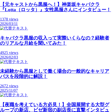
【元キャストから黒服へ！】神楽坂キャバクラ
『Lotta（ロッタ）』女性黒服さんにインタビュー！
1378 views
2026/03/11
キャバクラ黒服の収入って実際いくらなの？経験者
のリアルな月給を聞いてみた！
4925 views
2026/02/03
未経験から黒服として働く場合の一般的なキャリア
パスを段階的に解説！
2672 views
2025/11/07
【夜職を考えている方必見！】全国展開する大型グ
ループの新店、ビゼ新宿の副店長に直撃インタビュ